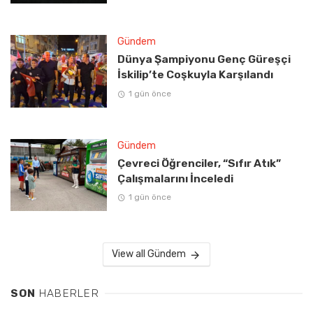
Gündem
Dünya Şampiyonu Genç Güreşçi
İskilip’te Coşkuyla Karşılandı
1 gün önce
Gündem
Çevreci Öğrenciler, “Sıfır Atık”
Çalışmalarını İnceledi
1 gün önce
View all Gündem
SON
HABERLER