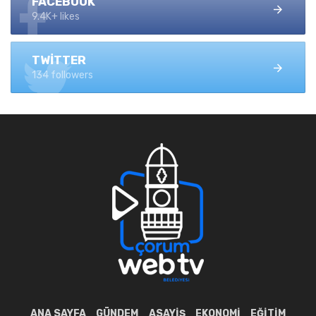
FACEBOOK
9.4K+ likes
TWITTER
134 followers
ANA SAYFA
GÜNDEM
ASAYIŞ
EKONOMI
EĞITIM