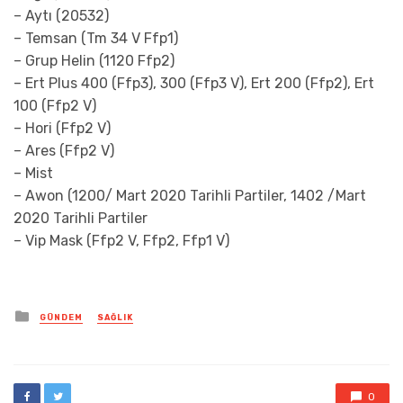
– Aytı (20532)
– Temsan (Tm 34 V Ffp1)
– Grup Helin (1120 Ffp2)
– Ert Plus 400 (Ffp3), 300 (Ffp3 V), Ert 200 (Ffp2), Ert
100 (Ffp2 V)
– Hori (Ffp2 V)
– Ares (Ffp2 V)
– Mist
– Awon (1200/ Mart 2020 Tarihli Partiler, 1402 /Mart
2020 Tarihli Partiler
– Vip Mask (Ffp2 V, Ffp2, Ffp1 V)
Posted
GÜNDEM
SAĞLIK
in
0