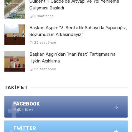
Gülkent 1. Cadde’de Altyapı ve Yol Yenileme
Çalışması Başladı
2 saat önce
Başkan Aşgın: “3. Sentetik Sahayı da Yapacağız,
Sözümüzün Arkasındayız”
23 saat önce
Başkan Aşgın’dan ‘Manifest’ Tartışmasına
İlişkin Açıklama
23 saat önce
TAKIP ET
FACEBOOK
9.4K+ likes
TWITTER