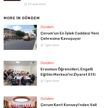
23 saat önce
MORE IN
GÜNDEM
Gündem
Çorum’un En İşlek Caddesi Yeni
Çehresine Kavuşuyor
1 gün önce
Gündem
Erasmus Öğrencileri, Engelli
Eğitim Merkezi’ni Ziyaret Etti
1 gün önce
Gündem
Çorum Kent Konseyi’nden Vali