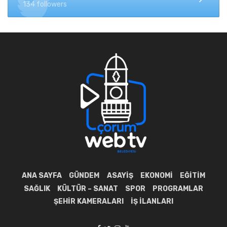
134 followers
ANA SAYFA
GÜNDEM
ASAYIŞ
EKONOMI
EĞITIM
SAĞLIK
KÜLTÜR – SANAT
SPOR
PROGRAMLAR
ŞEHIR KAMERALARI
İŞ İLANLARI