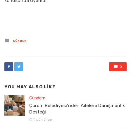
konusunda uyarıldı.
Posted
GÜNDEM
in
0
YOU MAY ALSO LIKE
Gündem
Çorum Belediyesi’nden Ailelere Danışmanlık
Desteği
1 gün önce