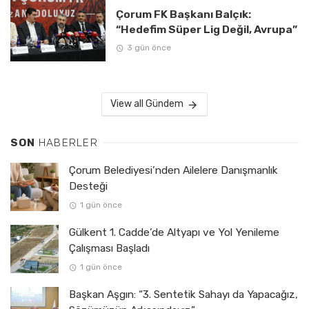
Çorum FK Başkanı Balçık:
“Hedefim Süper Lig Değil, Avrupa”
3 gün önce
View all Gündem
SON
HABERLER
Çorum Belediyesi’nden Ailelere Danışmanlık
Desteği
1 gün önce
Gülkent 1. Cadde’de Altyapı ve Yol Yenileme
Çalışması Başladı
1 gün önce
Başkan Aşgın: “3. Sentetik Sahayı da Yapacağız,