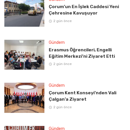
Çorum’un En İşlek Caddesi Yeni
Çehresine Kavuşuyor
2 gün önce
Gündem
Erasmus Öğrencileri, Engelli
Eğitim Merkezi’ni Ziyaret Etti
2 gün önce
Gündem
Çorum Kent Konseyi’nden Vali
Çalgan’a Ziyaret
2 gün önce
Gündem