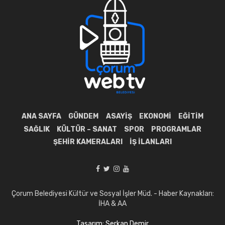
ANA SAYFA
GÜNDEM
ASAYIŞ
EKONOMI
EĞITIM
SAĞLIK
KÜLTÜR – SANAT
SPOR
PROGRAMLAR
ŞEHIR KAMERALARI
İŞ İLANLARI
Çorum Belediyesi Kültür ve Sosyal İşler Müd. - Haber Kaynakları:
İHA & AA
Tasarım: Serkan Demir