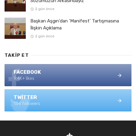
Sözümüzün Arkasındayız”
2 gün önce
Başkan Aşgın’dan ‘Manifest’ Tartışmasına
İlişkin Açıklama
2 gün önce
TAKIP ET
FACEBOOK
9.4K+ likes
TWITTER
134 followers